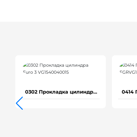
Прокладка цилиндра 1334
для тяжелого грузовика
D12/Weichai P12 (Общая)
1566 Прокладк
Mc13-0402 (