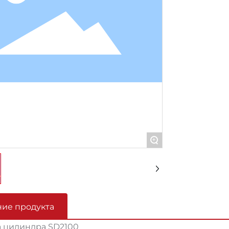
+
ие продукта
 цилиндра SD2100