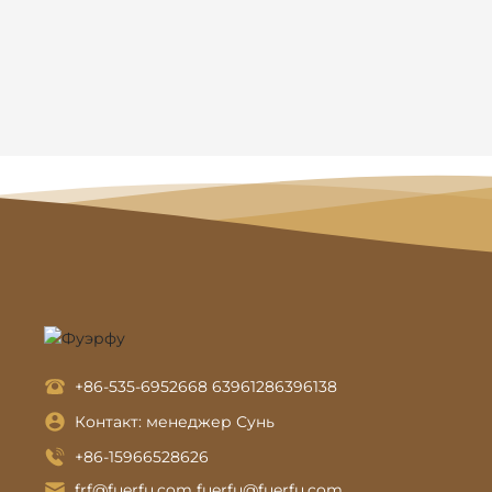
цилиндр) 170
+86-535-6952668
6396128
6396138
Контакт: менеджер Сунь
+86-15966528626
frf@fuerfu.com
fuerfu@fuerfu.com