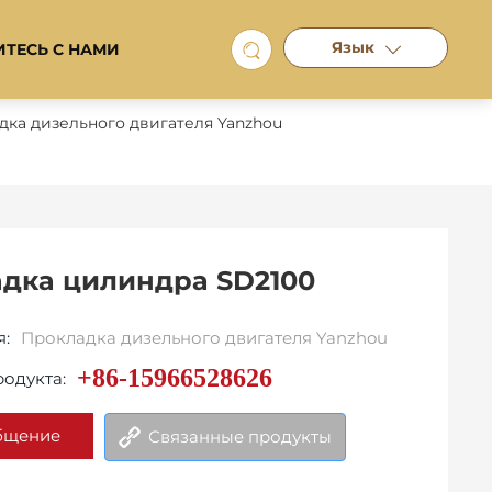
Язык
ТЕСЬ С НАМИ
дка дизельного двигателя Yanzhou
дка цилиндра SD2100
я:
Прокладка дизельного двигателя Yanzhou
+86-15966528626
родукта:
бщение
Связанные продукты