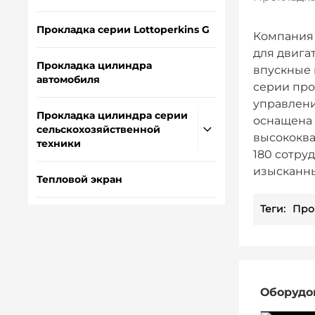
Прокладка серии Lottoperkins G
Компания 
для двига
Прокладка цилиндра
впускные 
автомобиля
серии пр
управлени
Прокладка цилиндра серии
оснащена
сельскохозяйственной
высококва
техники
180 сотру
изысканны
Тепловой экран
Теги:
Про
Оборудо