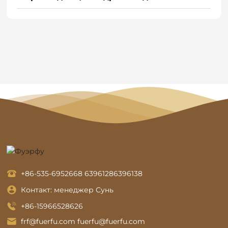
грузовика D12/Weichai P12 (Общая)
+86-535-6952668
6396128
6396138
Контакт: менеджер Сунь
+86-15966528626
frf@fuerfu.com
fuerfu@fuerfu.com