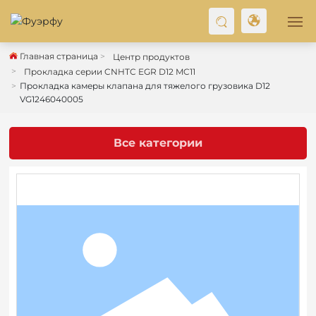
Главная страница
Центр продуктов
ГЛАВНАЯ
Прокладка серии CNHTC EGR D12 MC11
Прокладка камеры клапана для тяжелого грузовика D12
О НАС
VG1246040005
ПРОДУКТ
Все категории
БЛОГ
СВЯЖИТЕСЬ С НАМИ